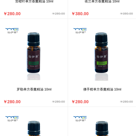
苦橙叶单方香薰精油 10ml
依兰单方香薰精油 10ml
￥280.00
￥380.00
￥280.00
￥380.00
罗勒单方香薰精油 10ml
佛手柑单方香薰精油 10ml
￥280.00
￥280.00
￥280.00
￥280.00