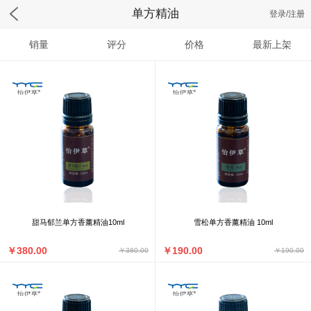
单方精油
登录/注册
销量
评分
价格
最新上架
甜马郁兰单方香薰精油10ml
雪松单方香薰精油 10ml
￥380.00
￥190.00
￥380.00
￥190.00