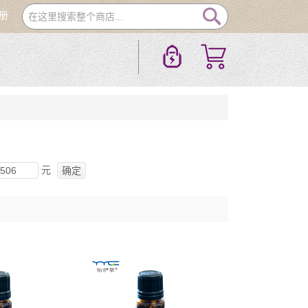
册
元
确定