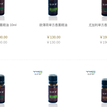
精油 10ml
欧薄荷单方香薰精油
尤加利单方香薰
0.00
￥130.00
￥19
0.00
￥130.00
￥19