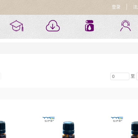
登录
注
至