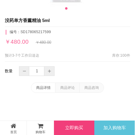
没药单方香薰精油 5ml
编号：
SD178065217599
￥
480.00
￥
480.00
预计3-7个工作日送达
库存:
100
件
数量
商品详情
商品评论
商品咨询
立即购买
加入购物车
首页
购物车